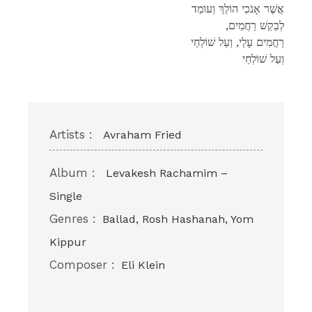
אֲשֶׁר אָנֹכִי הוֹלֵךְ וְעוֹמֵד
,לְבַקֵשׁ רַחֲמִים
רַחֲמִים עָלַי, וְעַל שׁוֹלְחַי
וְעַל שׁוֹלְחַי
Artists :
Avraham Fried
Album :
Levakesh Rachamim –
Single
Genres :
Ballad, Rosh Hashanah, Yom
Kippur
Composer :
Eli Klein