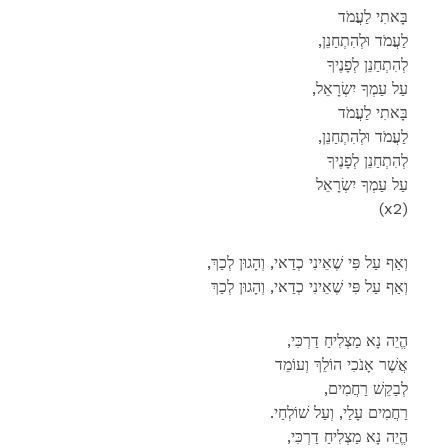
בָּאתִי לַעֲמֹד
,לַעֲמֹד וּלְהִתְחַנֵן
לְהִתְחַנֵן לְפָנֶיךָ
,עַל עַמְךָ יִשְׂרָאֵל
בָּאתִי לַעֲמֹד
,לַעֲמֹד וּלְהִתְחַנֵן
לְהִתְחַנֵן לְפָנֶיךָ
עַל עַמְךָ יִשְׂרָאֵל
(x2)
,וְאַף עַל פִּי שֶׁאֵינִי כְדַאי, וְהָגוּן לְכַךְ
וְאַף עַל פִּי שֶׁאֵינִי כְדַאי, וְהָגוּן לְכַךְ
,הֱיֵה נָא מַצְלִיחַ דַרְכִּי
אֲשֶׁר אָנֹכִי הוֹלֵךְ וְעוֹמֵד
,לְבַקֵשׁ רַחֲמִים
.רַחֲמִים עָלַי, וְעַל שׁוֹלְחַי
,הֱיֵה נָא מַצְלִיחַ דַרְכִּי