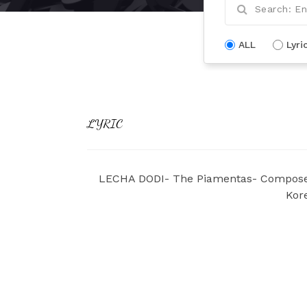
ALL
Lyri
LYRIC
LECHA DODI- The Piamentas- Composed 
Kor