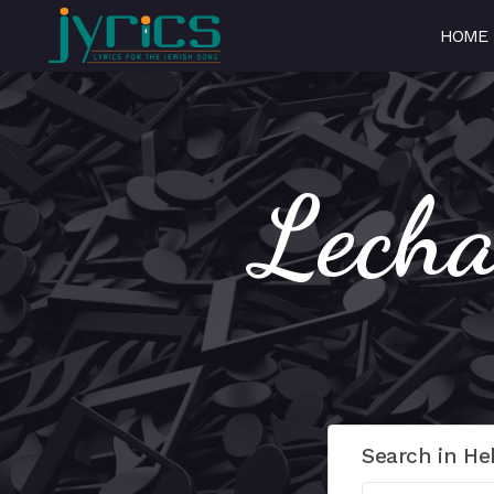
HOME
Search in He