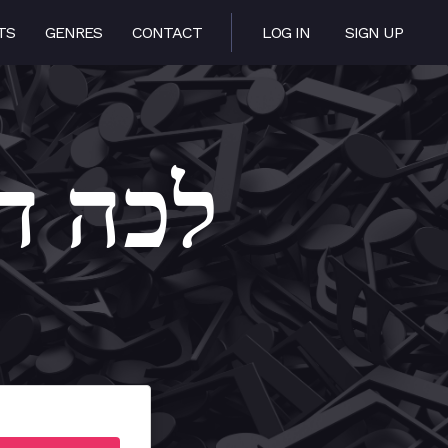
TS
GENRES
CONTACT
LOG IN
SIGN UP
Dodi – לכה דודי