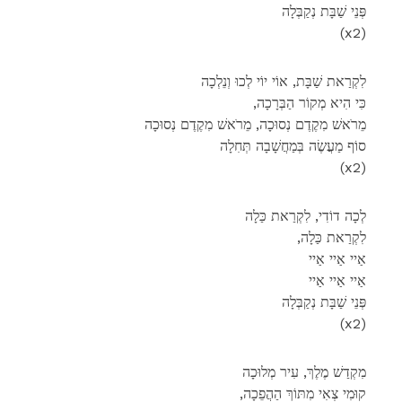
פְּנֵי שַׁבָּת נְקַבְּלָה
(x2)
לִקְרַאת שַׁבָּת, אוֹי יוֹי לְכוּ וְנֵלְכָה
,כִּי הִיא מְקוֹר הַבְּרָכָה
מֵרֹאשׁ מִקֶדֶם נְסוּכָה, מֵרֹאשׁ מִקֶדֶם נְסוּכָה
סוֹף מַעֲשֶׂה בְּמַחֲשָׁבָה תְּחִלָה
(x2)
לְכָה דוֹדִי, לִקְרַאת כַּלָה
,לִקְרַאת כַּלָה
אַיי אַיי אַיי
אַיי אַיי אַיי
פְּנֵי שַׁבָּת נְקַבְּלָה
(x2)
מִקְדַשׁ מֶלֶךְ, עִיר מְלוּכָה
,קוּמִי צְאִי מִתּוֹךְ הַהֲפֵכָה