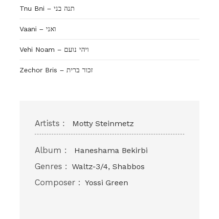
Tnu Bni – תנה בני
Vaani – ואני
Vehi Noam – ויהי נועם
Zechor Bris – זכור ברית
Artists :
Motty Steinmetz
Album :
Haneshama Bekirbi
Genres :
Waltz-3/4, Shabbos
Composer :
Yossi Green