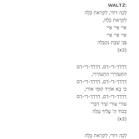
WALTZ:
לְכָה דוֹדִי, לִקְרַאת כַּלָה
,לִקְרַאת כַּלָה
אַיי אַיי אַיי
אַיי אַיי אַיי
פְּנֵי שַׁבָּת נְקַבְּלָה
(x2)
דַדַדַדַ-דַי-דַם, דַדַדַדַ-דַי-דַם
,הִתְעוֹרְרִי הִתְעוֹרְרִי
דַדַדַדַ-דַי-דַם, דַדַדַדַ-דַי-דַם
,כִּי בָא אוֹרֵךְ קוּמִי אוֹרִי
דַדַדַדַ-דַי-דַם, דַדַדַדַ-דַי-דַם
עוּרִי עוּרִי שִׁיר דַבֵּרִי
כְּבוֹד הַ’ עָלַיִךְ נִגְלָה
(x2)
לְכָה דוֹדִי, לִקְרַאת כַּלָה