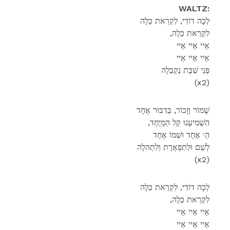
WALTZ:
לְכָה דוֹדִי, לִקְרַאת כַּלָה
,לִקְרַאת כַּלָה
אַיי אַיי אַיי
אַיי אַיי אַיי
פְּנֵי שַׁבָּת נְקַבְּלָה
(x2)
שָׁמוֹר וְזָכוֹר, בְּדִבּוּר אֶחָד
,הִשְׁמִיעָנוּ קֵל הַמְיֻחָד
הַ׳ אֶחָד וּשְׁמוֹ אֶחָד
לְשֵׁם וּלְתִפְאֶרֶת וְלִתְהִלָה
(x2)
לְכָה דוֹדִי, לִקְרַאת כַּלָה
,לִקְרַאת כַּלָה
אַיי אַיי אַיי
אַיי אַיי אַיי