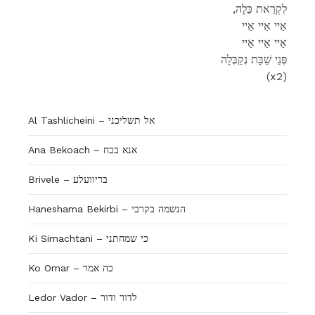
,לִקְרַאת כַּלָה
אַיי אַיי אַיי
אַיי אַיי אַיי
פְּנֵי שַׁבָּת נְקַבְּלָה
(x2)
Al Tashlicheini – אל תשליכני
Ana Bekoach – אנא בכח
Brivele – בריוועלע
Haneshama Bekirbi – הנשמה בקרבי
Ki Simachtani – כי שמחתני
Ko Omar – כה אמר
Ledor Vador – לדור ודור