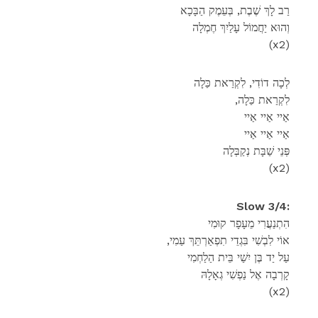
רַב לָךְ שֶׁבֶת, בְּעֵמֶק הַבָּכָא
וְהוּא יַחֲמוֹל עָלַיִךְ חֶמְלָה
(x2)
לְכָה דוֹדִי, לִקְרַאת כַּלָה
,לִקְרַאת כַּלָה
אַיי אַיי אַיי
אַיי אַיי אַיי
פְּנֵי שַׁבָּת נְקַבְּלָה
(x2)
Slow 3/4:
הִתְנַעֲרִי מֵעָפָר קוּמִי
,אוֹי לִבְשִׁי בִּגְדֵי תִפְאַרְתֵּךְ עַמִי
עַל יַד בֶּן יִשַׁי בֵּית הַלַחְמִי
קָרְבָה אֶל נַפְשִׁי גְאָלָהּ
(x2)