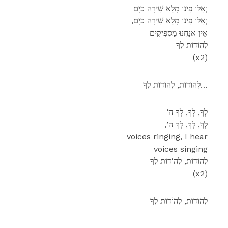
וְאִלוּ פִינוּ מָלֵא שִׁירָה כַּיָם
,וְאִלוּ פִינוּ מָלֵא שִׁירָה כַּיָם
אֵין אֲנַחְנוּ מַסְפִּיקִים
לְהוֹדוֹת לְךָ
(x2)
לְהוֹדוֹת, לְהוֹדוֹת לְךָ…
‘לְךָ, לְךָ, לְךָ הַ
,’לְךָ, לְךָ, לְךָ הַ
voices ringing, I hear
voices singing
לְהוֹדוֹת, לְהוֹדוֹת לְךָ
(x2)
לְהוֹדוֹת, לְהוֹדוֹת לְךָ