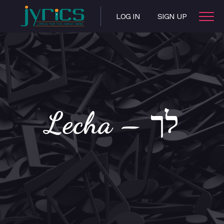
LOG IN
SIGN UP
Lecha – לך