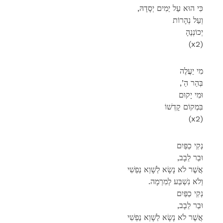
,כִּי הוּא עַל יַמִים יְסָדָהּ
וְעַל נְהָרוֹת
יְכוֹנְנֶהָ
(x2)
מִי יַעֲלֶה
,’בְּהַר הַ
וּמִי יָקוּם
בִּמְקוֹם קָדְשׁוֹ
(x2)
נְקִי כַפַּיִם
,וּבַר לֵבָב
אֲשֶׁר לֹא נָשָׂא לַשָׁוְא נַפְשִׁי
.וְלֹא נִשְׁבַּע לְמִרְמָה
נְקִי כַפַּיִם
,וּבַר לֵבָב
אֲשֶׁר לֹא נָשָׂא לַשָׁוְא נַפְשִׁי