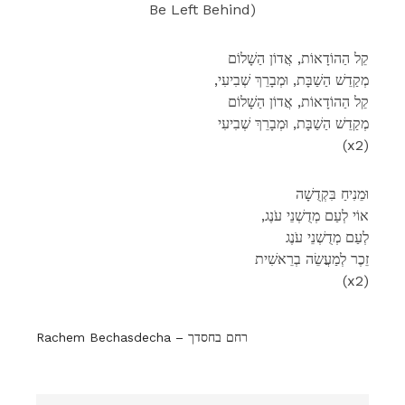
Be Left Behind)
קֵל הַהוֹדָאוֹת, אֲדוֹן הַשָׁלוֹם
,מְקַדֵשׁ הַשַׁבָּת, וּמְבָרֵךְ שְׁבִיעִי
קֵל הַהוֹדָאוֹת, אֲדוֹן הַשָׁלוֹם
מְקַדֵשׁ הַשַׁבָּת, וּמְבָרֵךְ שְׁבִיעִי
(x2)
וּמֵנִיחַ בִּקְדֻשָׁה
,אוֹי לְעַם מְדֻשְׁנֵי עֹנֶג
לְעַם מְדֻשְׁנֵי עֹנֶג
זֵכֶר לְמַעֲשֵׂה בְרֵאשִׁית
(x2)
Rachem Bechasdecha – רחם בחסדך