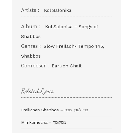
Artists :
Kol Salonika
Album :
Kol Salonika – Songs of
Shabbos
Genres :
Slow Freilach- Tempo 145,
Shabbos
Composer :
Baruch Chait
Related Lyrics
Freilichen Shabbos – פריילעכן שבת
Mimkomecha – ממקומך