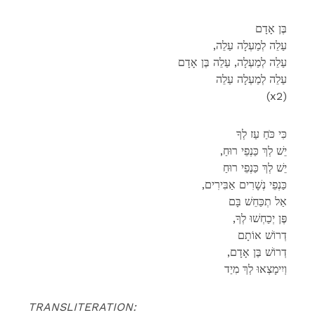
בֶּן אָדָם
,עַלֵה לְמַעְלָה עַלֵה
עַלֵה לְמַעְלָה, עַלֵה בֶּן אָדָם
עַלֵה לְמַעְלָה עַלֵה
(x2)
כִּי כֹּחַ עַז לְךָ
,יֵשׁ לְךְ כַּנְפֵי רוּחַ
יֵשׁ לְךְ כַּנְפֵי רוּחַ
,כַּנְפֵי נְשָׁרִים אַבִּירִים
אַל תְכַּחֵשׁ בָּם
,פֶּן יְכַחְשׁוּ לְךָ
דְרוֹשׁ אוֹתָם
,דְרוֹשׁ בֶּן אָדָם
וְיִימָצְאוּ לְךְ מִיַד
TRANSLITERATION: