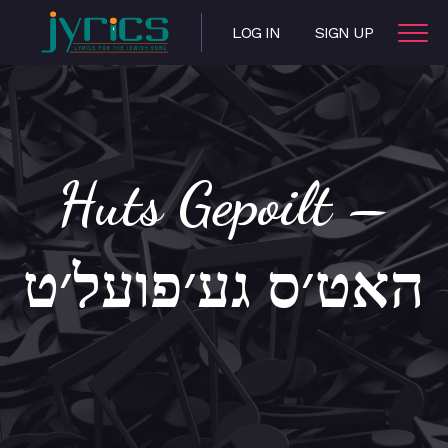
LOG IN
SIGN UP
Huts Gepoilt –
האט׳ס גע׳פועל׳ט