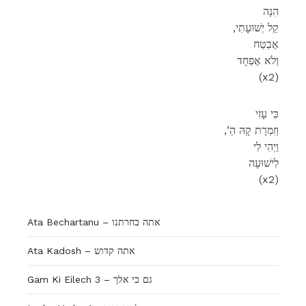
הִנֵה
,קֵל יְשׁוּעָתִי
אֶבְטַח
וְלֹא אֶפְחָד
(x2)
כִּי עָזִי
,’וְזִמְרָת קָהּ הַ
וַיְהִי לִי
לִישׁוּעָה
(x2)
Ata Bechartanu – אתה בחרתנו
Ata Kadosh – אתה קדוש
Gam Ki Eilech 3 – גם כי אלך