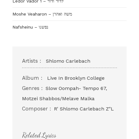
Ledor Vador 1 – לדור ודור
Moshe Veaharon – משה ואהרן
Nafsheinu – נפשנו
Artists :
Shlomo Carlebach
Album :
Live In Brooklyn College
Genres :
Slow Oompah- Tempo 67,
Motzei Shabbos/Melave Malka
Composer :
R' Shlomo Carlebach Z"L
Related Lyrics