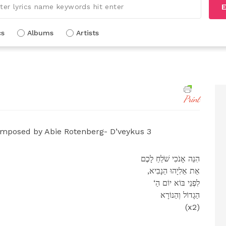
E
cs
Albums
Artists
Print
mposed by Abie Rotenberg- D’veykus 3
הִנֵה אָנֹכִי שֹׁלֵחַ לָכֶם
,אֵת אֵלִיָהוּ הַנָבִיא
‘לִפְנֵי בּוֹא יוֹם הַ
הַגָדוֹל וְהַנוֹרָא
(x2)