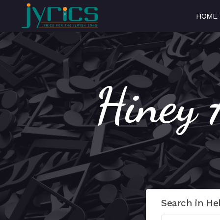
HOME
Search in He