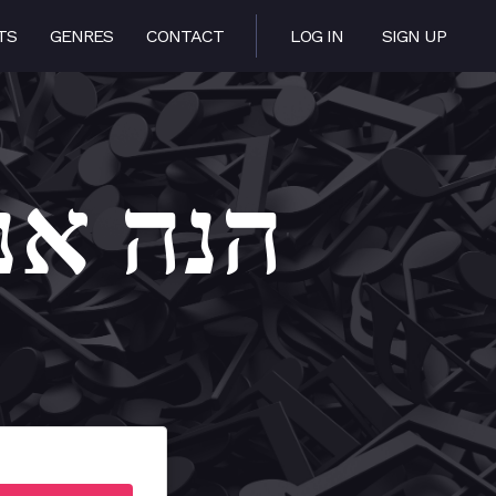
TS
GENRES
CONTACT
LOG IN
SIGN UP
 Anochi – הנה אנכי