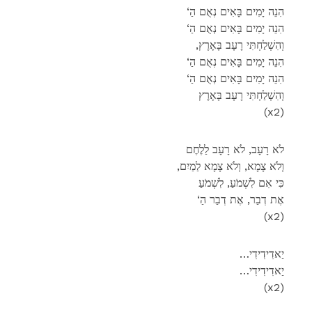
‘הִנֵה יָמִים בָּאִים נְאֻם הַ
‘הִנֵה יָמִים בָּאִים נְאֻם הַ
,וְהִשְׁלַחְתִּי רָעָב בָּאָרֶץ
‘הִנֵה יָמִים בָּאִים נְאֻם הַ
‘הִנֵה יָמִים בָּאִים נְאֻם הַ
וְהִשְׁלַחְתִּי רָעָב בָּאָרֶץ
(x2)
לֹא רָעָב, לֹא רָעָב לַלֶחֶם
,וְלֹא צָמָא, וְלֹא צָמָא לַמַיִם
כִּי אִם לִשְׁמֹעַ, לִשְׁמֹעַ
‘אֶת דְבַר, אֶת דְבַר הַ
(x2)
…יַאדִידִידִי
…יַאדִידִידִי
(x2)