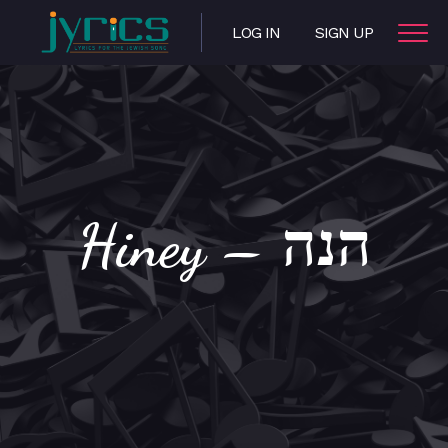
LOG IN
SIGN UP
Hiney – הנה