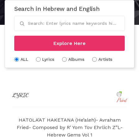
Search in Hebrew and English
Explore Here
ALL
Lyrics
Albums
Artists
LYRIC
Print
HATOLA’AT HAKETANA (He’aleh)- Avraham
Fried- Composed by R’ Yom Tov Ehrlich Z”L-
Hebrew Gems Vol 1