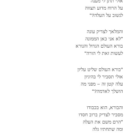
אולי תתן לי מענה
על הרוח מדוע תצווה
“?לנשוב על העלה
והמלאך לצדיק עונה
לא אני כאן הממונה”
בורא העולם הגדול והנורא
“לעשות זאת לי הורה
בורא העולם שליט עליון”
אולי תסביר לי בהיגיון
עלה קטן זה – מפני מה
“?הושלך לאדמה
והבורא, הוא בכבודו
מסביר לצדיק ברוב חסדו
הרם משם את העלה”
ומה שתחתיו גלה