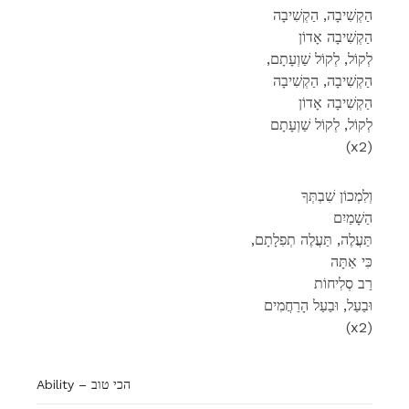
הַקְשִׁיבָה, הַקְשִׁיבָה
הַקְשִׁיבָה אָדוֹן
,לְקוֹל, לְקוֹל שַׁוְעָתָם
הַקְשִׁיבָה, הַקְשִׁיבָה
הַקְשִׁיבָה אָדוֹן
לְקוֹל, לְקוֹל שַׁוְעָתָם
(x2)
וְלִמְכוֹן שִׁבְתְּךָ
הַשָׁמַיִם
,תַּעֲלֶה, תַּעֲלֶה תְפִלָתָם
כִּי אַתָּה
רַב סְלִיחוֹת
וּבַעַל, וּבַעַל הָרַחֲמִים
(x2)
Ability – הכי טוב