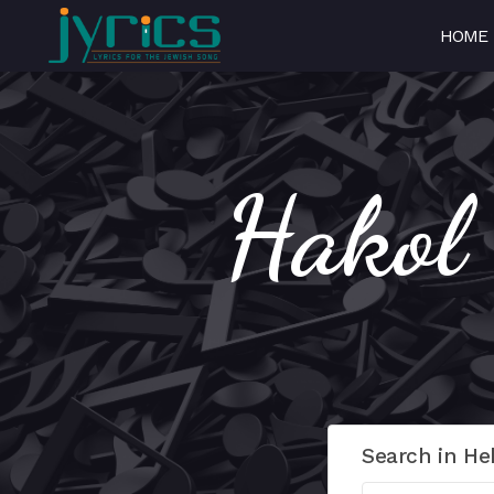
HOME
Search in He