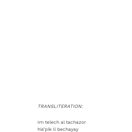
TRANSLITERATION:
Im telech al tachazor
his’pik li bechayay