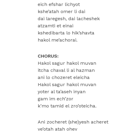
eich efshar lichyot
kshe’atah omer li dai
dai laregesh, dai lacheshek
atzamti et einai
kshedibarta lo hik’shavta
hakol me’achorai.
CHORUS:
Hakol sagur hakol muvan
itcha chaval li al hazman
ani lo chozeret eleicha
Hakol sagur hakol muvan
yoter al ta’aseh inyan
gam im ech’zor
k’mo tamid el zro’oteicha.
Ani zocheret (she)yesh acheret
ve’otah atah ohev