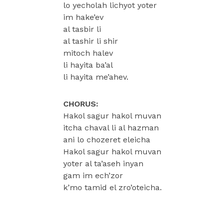
lo yecholah lichyot yoter
im hake’ev
al tasbir li
al tashir li shir
mitoch halev
li hayita ba’al
li hayita me’ahev.
CHORUS:
Hakol sagur hakol muvan
itcha chaval li al hazman
ani lo chozeret eleicha
Hakol sagur hakol muvan
yoter al ta’aseh inyan
gam im ech’zor
k’mo tamid el zro’oteicha.