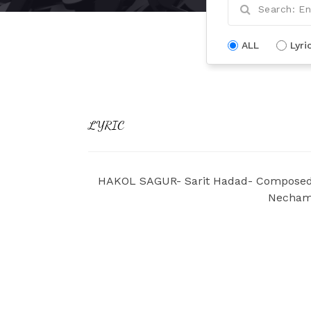
ALL
Lyri
LYRIC
HAKOL SAGUR- Sarit Hadad- Composed by
Necham