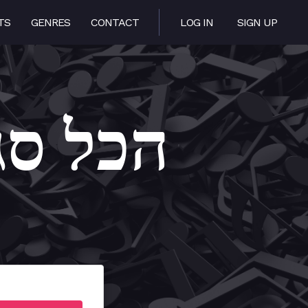
TS
GENRES
CONTACT
LOG IN
SIGN UP
Sagur – הכל סגור