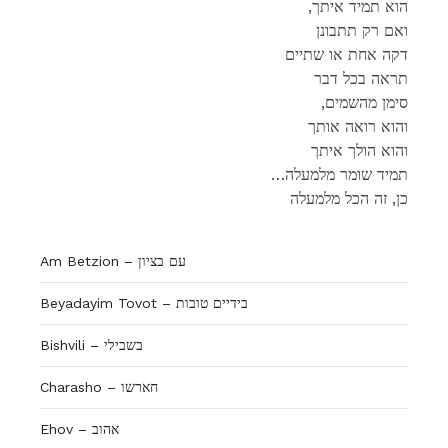
,הוא תמיד איתך
ואם רק תתבונן
דקה אחת או שתיים
תראה בכל דבר
,סימן מהשמים
והוא רואה אותך
והוא הולך איתך
…תמיד שומר מלמעלה
כן, זה הכל מלמעלה
Am Betzion – עם בציון
Beyadayim Tovot – בידיים טובות
Bishvili – בשבילי
Charasho – חארשו
Ehov – אהוב