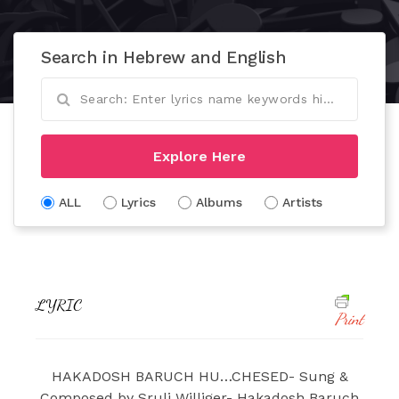
Search in Hebrew and English
Explore Here
ALL
Lyrics
Albums
Artists
LYRIC
Print
HAKADOSH BARUCH HU…CHESED- Sung &
Composed by Sruli Williger- Hakadosh Baruch