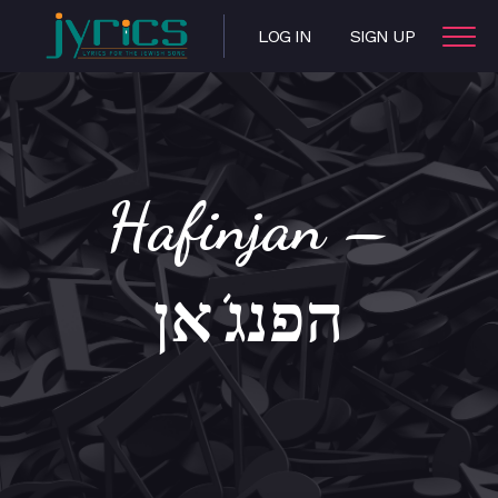
LOG IN
SIGN UP
Hafinjan –
הפנג’אן