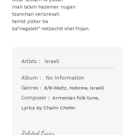
mah ta’am hazemer nugan
tzanchan verizrevah
tamid yizkar ba
ba”negaleh” netzachit shel finjan.
Artists :
Israeli
Album :
No Information
Genres :
6/8-Waltz, Hebrew, Israeli
Composer :
Armenian folk tune,
Lyrics by Chaim Chefer
Related Lyrics