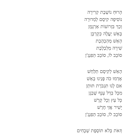
הָרוּחַ נוֹשֶבֶת קְרִירָה
נוֹסִיפָה קִיסָם לַמְדוּרָה
וְכַךְ בִּזְרוֹעוֹת אַרְגָמָן
בָּאֵשׁ יַעֲלֶה כְּקָרְבָּן
הָאֵשׁ מְהַבְהֶבֶת
שִׁירָה מְלַבְלֶבֶת
סוֹבֵב לוֹ, סוֹבֵב הַפִנְגַ’ן
הָאֵשׁ לַקִיסָם תְּלַחֵשׁ
אָדְמוּ כֹּה פָּנֵינוּ בָּאֵשׁ
אִם לָנוּ תִּגְבֹּרֶת תּוּתַן
מִכָּל בְּדַל עָנָף שֶׁבַגָן
כָּל עֵץ וְכָל קֶרֶשׁ
יָשִׁיר אֲזַי חֶרֶשׁ
סוֹבֵב לוֹ, סוֹבֵב הַפִנְגַ’ן
וְזאֹת בְּלֹא תּוֹסֶפֶת שְׁבָחִים