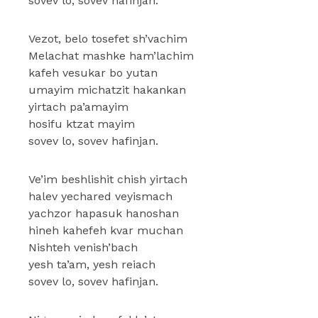
sovev lo, sovev hafinjan.
Vezot, belo tosefet sh’vachim
Melachat mashke ham’lachim
kafeh vesukar bo yutan
umayim michatzit hakankan
yirtach pa’amayim
hosifu ktzat mayim
sovev lo, sovev hafinjan.
Ve’im beshlishit chish yirtach
halev yechared veyismach
yachzor hapasuk hanoshan
hineh kahefeh kvar muchan
Nishteh venish’bach
yesh ta’am, yesh reiach
sovev lo, sovev hafinjan.