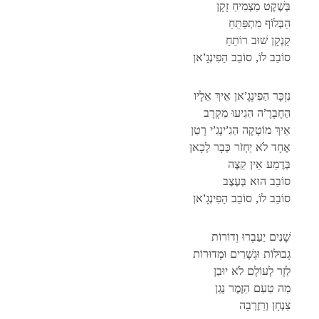
בְּשֶׁקֶט מַצְמִיחַ זָקָן
הַבְּלוֹף מִתְפַּתֵּחַ
קַנְקָן שׁוּב רוֹתֵחַ
סוֹבֵב לוֹ, סוֹבֵב הַפִינְגָ’אן
נִזְכָּר הַפִינְגָ’אן אֵיךְ אֵלָיו
הַחֶבְרֶ’ה הִגִיעוּ מִקְרָב
אֵיךְ מוֹטְקֶה הַגִ’ינְגִ’י רָטַן
אֶחָד לֹא יַחְזֹר כְּבָר לְכָאן
בְּדֶמַע אֵין קֵצֶה
סוֹבֵב הוּא בְּעֶצֶב
סוֹבֵב לוֹ, סוֹבֵב הַפִינְגָ’אן
שָׁנִים יַעַבְרוּ וְדוֹרוֹת
גְבוּלוֹת וּגְשָׁרִים וּמְדוּרוֹת
לַזָר לְעוֹלָם לֹא יוּבַן
מַה טַעַם הַזֶמֶר נֻגַן
צַנְחָן וְרֵזֶרְבָה