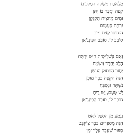
מְלֶאכֶת מַשְׂקֵה הַמְלָכִים
קָפֶה וְסֻכָּר בּוֹ יֻתַּן
וּמַיִם מַחֲצִית הַקַנְקָן
יִרְתַּח פַּעֲמַיִם
הוֹסִיפוּ קְצָת מַיִם
סוֹבֵב לוֹ, סוֹבֵב הַפִינְגָ’אן
וְאִם בַּשְׁלִישִׁית חִישׁ יִרְתַּח
הַלֵב יֶחֱרַד וְיִשְׂמַח
יַחֲזֹר הַפָּסוּק הַנוֹשָׁן
הִנה הַקָפֶה כְּבָר מוּכָן
נִשְׁתֶּה וּנְשַׁבֵּחַ
יֵשׁ טַעַם, יֵשׁ רֵיחַ
סוֹבֵב לוֹ, סוֹבֵב הַפִינְגָ’אן
נִגְמַע מִן הַסֵפֶל לְאַט
הִנֵה מְסַפְּרִים כְּבָר צִ’יזְבָּט
סִפּוּר שֶׁעָבַר עָלָיו זְמַן