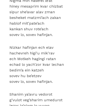
Nigma min hasefel le’at
hiney mesaprim kvar chizbat
sipur she’avar alav zman
besheket matzmi’ach zakan
hablof mit’pate’ach
kankan shuv rote’ach
sovev lo, sovev hafinjan.
Nizkar hafinjan ech elav
hachevreh higi’u mik’rav
ech Motkeh hagingi ratan
echad lo yach’zor kvar lechan
bedim’a ein katzeh
sovev hu be’etzev
sovev lo, sovev hafinjan.
Shanim ya’avru vedorot
g’vulot veg’sharim umedurot
lezar la’olam lo yuvan