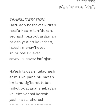
תָּמִיד יִזָכֵר בָּהּ
בְּ”נַגְלָה” נִצְחִית שֶׁל פִינְגָ’אן
TRANSLITERATION:
Haru’ach noshevet k’rirah
nosifa kisam lam’durah,
vechach bizro’ot argaman
ba’esh ya’aleh kekorban,
ha’esh mehav’hevet
shira melav’levet
sovev lo, sovev hafinjan.
Ha’esh lakisam telachesh
admu ko paneinu ba’esh
im lanu tig’boret tutan
mikol b’dal anaf shebagan
kol eitz vechol keresh
yashir azai cheresh