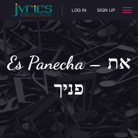
LOG IN
SIGN UP
Es Panecha – את
פניך