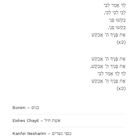
לְךָ אָמַר לִבִּי
,לִבִּי לִבִּי לִבִּי
בַּקְשׁוּ פָנָי
,בַּקְשׁוּ פָנָי
אֶת פָּנֶיךָ הַ’ אֲבַקֵשׁ
(x2)
אֶת פָּנֶיךָ הַ’ אֲבַקֵשׁ
,אֶת פָּנֶיךָ הַ’ אֲבַקֵשׁ
לְךָ לְךָ אָמַר לִבִּי
אֶת פָּנֶיךָ הַ’ אֲבַקֵשׁ
(x2)
Bonim – בנים
Eishes Chayil – אשת חיל
Kanfei Nesharim – כנפי נשרים