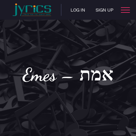
LOG IN
SIGN UP
Emes – אמת