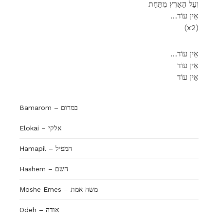
וְעַל הָאָרֶץ מִתָּחַת
…אֵין עוֹד
(x2)
…אֵין עוֹד
אֵין עוֹד
אֵין עוֹד
Bamarom – במרום
Elokai – אלקי
Hamapil – המפיל
Hashem – השם
Moshe Emes – משה אמת
Odeh – אודה