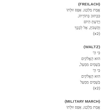
(FREILACH)
אֱמֶת מַלְכֵּנוּ, אֶפֶס זוּלָתוֹ
,כַּכָּתוּב בְּתוֹרָתוֹ
וְיָדַעְתָּ הַיוֹם
וַהֲשֵׁבֹתָ, אֶל לְבָבֶךָ
(x2)
(WALTZ)
‘כִּי הַ
הוּא הָאֱלֹקִים
,בַּשָׁמַיִם מִמַעַל
‘כִּי הַ
הוּא הָאֱלֹקִים
בַּשָׁמַיִם מִמַעַל
(x2)
(MILITARY MARCH)
אֱמֶת מַלְכֵּנוּ, אֶפֶס זוּלָתוֹ