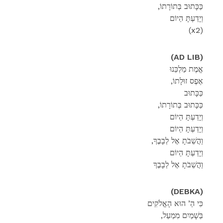
,כַּכָּתוּב בְּתוֹרָתוֹ
וְיָדַעְתָּ הַיוֹם
(x2)
(AD LIB)
אֱמֶת מַלְכֵּנוּ
,אֶפֶס זוּלָתוֹ
כַּכָּתוּב
,כַּכָּתוּב בְּתוֹרָתוֹ
וְיָדַעְתָּ הַיוֹם
וְיָדַעְתָּ הַיוֹם
,וַהֲשֵׁבֹתָ אֶל לְבָבֶךָ
וְיָדַעְתָּ הַיוֹם
וַהֲשֵׁבֹתָ אֶל לְבָבֶךָ
(DEBKA)
כִּי הַ’ הוּא הָאֱלֹקִים
,בַּשָׁמַיִם מִמַעַל