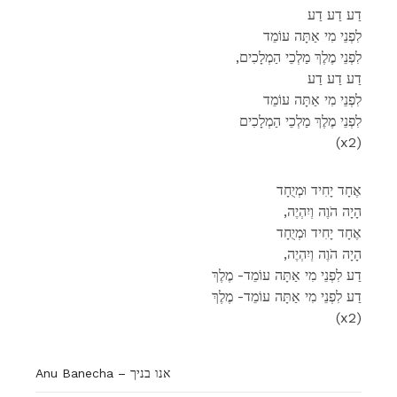
דַע דַע דַע
לִפְנֵי מִי אַתָּה עוֹמֵד
,לִפְנֵי מֶלֶךְ מַלְכֵי הַמְלָכִים
דַע דַע דַע
לִפְנֵי מִי אַתָּה עוֹמֵד
לִפְנֵי מֶלֶךְ מַלְכֵי הַמְלָכִים
(x2)
אֶחָד יָחִיד וּמְיֻחָד
,הָיָה הֹוֶה וְיִהְיֶה
אֶחָד יָחִיד וּמְיֻחָד
,הָיָה הֹוֶה וְיִהְיֶה
דַע לִפְנֵי מִי אַתָּה עוֹמֵד- מֶלֶךְ
דַע לִפְנֵי מִי אַתָּה עוֹמֵד- מֶלֶךְ
(x2)
Anu Banecha – אנו בניך