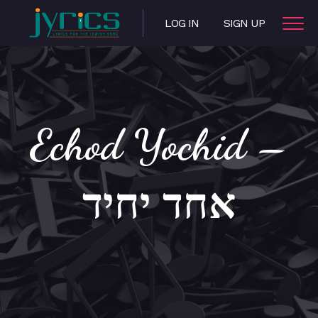
LOG IN
SIGN UP
Echod Yochid –
אחד יחיד