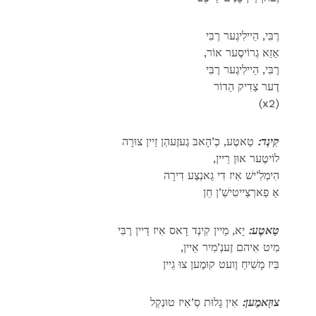
רֶבִּי, הֵיילִיגֶער רֶבִּי
,אַזַא גְרוֹיסֶער אוֹר
רֶבִּי, הֵיילִיגֶער רֶבִּי
דֶער צַדִיק הַדוֹר
(x2)
קִינְד:
טַאטֶע, כְ’הָאבּ גֶעזֶעהְן זַיין צוּרָה
,לוֹיטֶער אוּן רֵיין
הִימְלִ’ישׁ אִיז דִי גַאנְצֶע דִירָה
אַ פַארְצַייטִישְׁ’ן חֵן
טַאטֶע:
יָא, מַיין קִינְד דָאס אִיז דַיין רֶבִּי
,מִיט אִיהם זֶענְ’מִיר אֵיין
בִּיז מָשִׁיחַ וֶועט קוּמֶען צוּ גֵיין
צוּזַאמֶען:
אִין גָלוּת סְ’אִיז טוּנְקְל