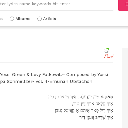
E
cs
Albums
Artists
Print
 Yossi Green & Levy Falkowitz- Composed by Yossi
 Lipa Schmeltzer- Vol. 4-Emunah Ubitachon
טַאטֶע:
מַיין יוּנְגֶעלֶע, אִיךְ גֵיי צוּם רֶבִּי’ן
,אִיךְ קְלַאפּ אוֹיף זַיין טִיר
אִיךְ וִויל פַאר אִיהם אַ קְוִויטְל גֶעבְּן
אִיךְ שְׁרַייבּ וֶועגְן דִיר