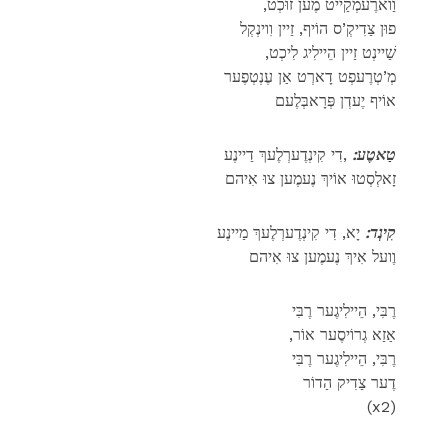
,וַוארֶעמְקַייט מֶען זוּכְט
פוּן צַדִיקְ’ס הוֹיף, זַיין וִוינְקְל
,שַׁיינְט זַיין הֵיילִיג לִיכְט
מְ’טְרֶעפְט דָארְט אַן עֶנְטְפֶער
אוֹיף יֶעדְן פְּרָאבְּלֶעם
טַאטֶע:
,דִי קִינְדֶערְלֶעךְ דַיינֶע
זָאלְסְטוּ אוֹיךְ נֶעמֶען צוּ אִיהם
קִינְד:
יָא, דִי קִינְדֶערְלֶעךְ מַיינֶע
וֶועל אִיךְ נֶעמֶען צוּ אִיהם
רֶבִּי, הֵיילִיגֶער רֶבִּי
,אַזַא גְרוֹיסֶער אוֹר
רֶבִּי, הֵיילִיגֶער רֶבִּי
דֶער צַדִיק הַדוֹר
(x2)