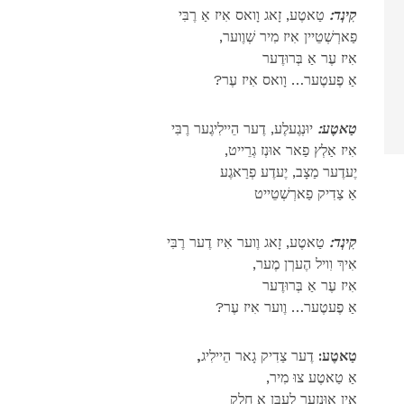
קִינְד:
טַאטֶע, זָאג וָואס אִיז אַ רֶבִּי
,פַארְשְׁטֵיין אִיז מִיר שְׁוֶוער
אִיז עֶר אַ בְּרוּדֶער
?אַ פֶעטֶער… וָואס אִיז עֶר
טַאטֶע:
יוּנְגֶעלֶע, דֶער הֵיילִיגֶער רֶבִּי
,אִיז אַלְץ פַאר אוּנְז גְרֵייט
יֶעדֶער מַצָב, יֶעדֶע פְרַאגֶע
אַ צַדִיק פַארְשְׁטֵייט
קִינְד:
טַאטֶע, זָאג וֶוער אִיז דֶער רֶבִּי
,אִיךְ וִויל הֶערְן מֶער
אִיז עֶר אַ בְּרוּדֶער
?אַ פֶעטֶער… וֶוער אִיז עֶר
,טַאטֶע:
דֶער צַדִיק גָאר הֵיילִיג
,אַ טַאטֶע צוּ מִיר
אִין אוּנְזֶער לֶעבְּן אַ חֵלֶק