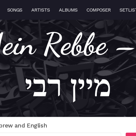
SONGS
ARTISTS
ALBUMS
COMPOSER
SETLIS
os Is Mein Reb
מיין רבי
brew and English