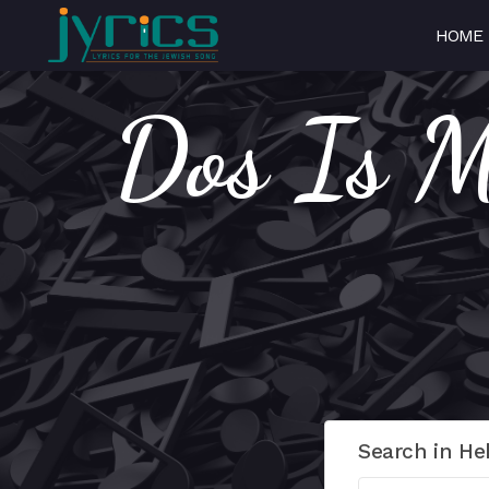
HOME
D – דאס איז
Search in He