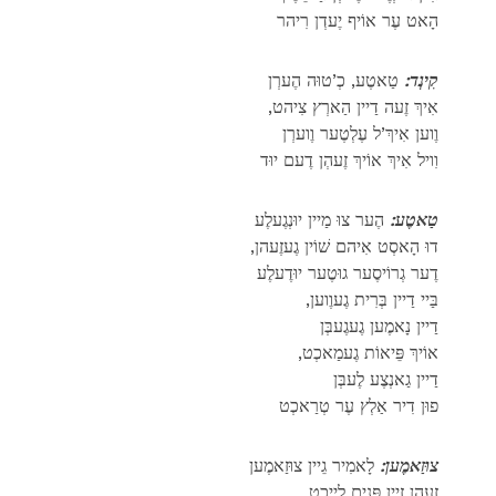
הָאט עֶר אוֹיף יֶעדְן רִיהר
קִינְד:
טַאטֶע, כְ’טוּה הֶערְן
,אִיךְ זֶעה דַיין הַארְץ צִיהט
וֶוען אִיךְ’ל עֶלְטֶער וֶוערְן
וִויל אִיךְ אוֹיךְ זֶעהְן דֶעם יוּד
טַאטֶע:
הֶער צוּ מַיין יוּנְגֶעלֶע
,דוּ הָאסְט אִיהם שׁוֹין גֶעזֶעהן
דֶער גְרוֹיסֶער גוּטֶער יוּדֶעלֶע
,בַּיי דַיין בְּרִית גֶעוֶוען
דַיין נָאמֶען גֶעגֶעבְּן
,אוֹיךְ פֵּיאוֹת גֶעמַאכְט
דַיין גַאנְצֶע לֶעבְּן
פוּן דִיר אַלְץ עֶר טְרַאכְט
צוּזַאמֶען:
לָאמִיר גֵיין צוּזַאמֶען
זֶעהן זַיין פָּנִים לַייכְט