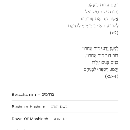
וַיָקֶם עֵדוּת בְּיַעֲקֹב
,וְתוֹרָה שָׂם בְּיִשְׂרָאֵל
אֲשֶׁר צִוָה אֶת אֲבוֹתֵינוּ
לְהוֹדִיעָם אַיי יַי יַי יַי יַי לִבְנֵיהֶם
(x2)
לְמַעַן יֵדְעוּ דוֹר אַחֲרוֹן
,דוֹר דוֹר דוֹר אַחֲרוֹן
בָּנִים בָּנִים יִוָלֵדוּ
יָקֻמוּ, וִיסַפְּרוּ לִבְנֵיהֶם
(x2-4)
Berachamim – ברחמים
Besheim Hashem – בשם השם
Dawn Of Moshiach – רם הודע