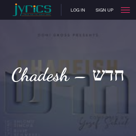
LOG IN
SIGN UP
Chadesh – חדש