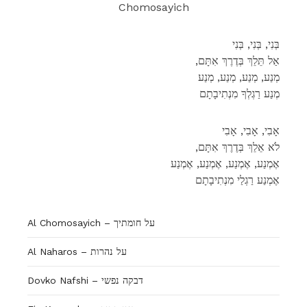
Chomosayich
בְּנִי, בְּנִי, בְּנִי
,אַל תֵּלֵךְ בְּדֶרֶךְ אִתָּם
מְנַע, מְנַע, מְנַע, מְנַע
מְנַע רַגְלְךָ מִנְתִיבָתָם
אָבִי, אָבִי, אָבִי
,לֹא אֵלֵךְ בְּדֶרֶךְ אִתָּם
אֶמְנַע, אֶמְנַע, אֶמְנַע, אֶמְנַע
אֶמְנַע רַגְלַי מִנְתִיבָתָם
Al Chomosayich – על חומתיך
Al Naharos – על נהרות
Dovko Nafshi – דבקה נפשי