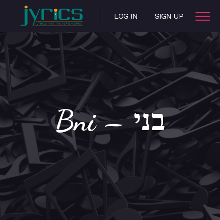
LOG IN
SIGN UP
Bni – בני