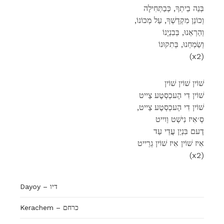
בְּנֵה בֵיתְךָ, כְּבַתְּחִילָה
,וְכוֹנֵן מִקְדָשְׁךָ, עַל מְכוֹנוֹ
וְהַרְאֵנוּ, בְּבִנְיָנוֹ
וְשַׂמְחֵנוּ, בְּתִקוּנוֹ
(x2)
שׁוֹין שׁוֹין שׁוֹין
שׁוֹין דִי הֶעכְסְטֶע צַייט
,שׁוֹין דִי הֶעכְסְטֶע צַייט
סְ׳אִיז נִישְׁט וַוייט
דֶעם בִּנְיַן עֲדֵי עַד
אִיז שׁוֹין אִיז שׁוֹין גְרֵייט
(x2)
Dayoy – דיו
Kerachem – כרחם