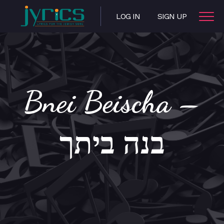
LOG IN
SIGN UP
Bnei Beischa –
בנה ביתך