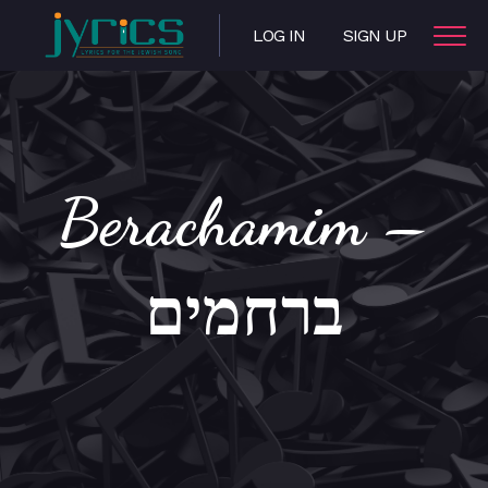
LOG IN
SIGN UP
Berachamim –
ברחמים