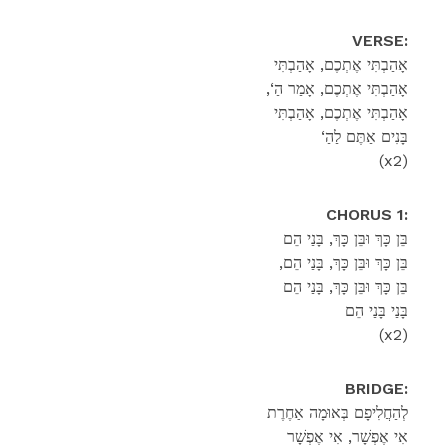
VERSE:
אָהַבְתִּי אֶתְכֶם, אָהַבְתִּי
,‘אָהַבְתִּי אֶתְכֶם, אָמַר הַ
אָהַבְתִּי אֶתְכֶם, אָהַבְתִּי
‘בָּנִים אַתֶּם לַהַ
(x2)
CHORUS 1:
בֵּן כָּךְ וּבֵּן כָּךְ, בָּנַי הֵם
,בֵּן כָּךְ וּבֵּן כָּךְ, בָּנַי הֵם
בֵּן כָּךְ וּבֵּן כָּךְ, בָּנַי הֵם
בָּנַי בָּנַי הֵם
(x2)
BRIDGE:
לְהַחֲלִיפָם בְּאוּמָה אַחֶרֶת
אִי אֶפְשָׁר, אִי אֶפְשָׁר