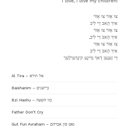
I love, I love my children!
צוּ אַזוֹי צוּ אַזוֹי
אִיךְ הָאבּ זֵיי לִיבּ
צוּ אַזוֹי צוּ אַזוֹי
,אִיךְ הָאבּ זֵיי לִיבּ
צוּ אַזוֹי צוּ אַזוֹי
אִיךְ הָאבּ זֵיי לִיבּ
זֵיי זֶענֶען דָאךְ מַיינֶע קִינְדֶערְלֶעך
Al Tira – אל תירא
Baishanim – ביישנים
Bzi Hashu – בזו השעה
Father Don’t Cry
Gut Fun Avraham – גאט פון אברהם