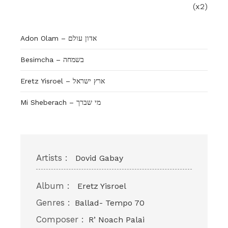
(x2)
Adon Olam – אדון עולם
Besimcha – בשמחה
Eretz Yisroel – ארץ ישראל
Mi Sheberach – מי שברך
Artists :
Dovid Gabay
Album :
Eretz Yisroel
Genres :
Ballad- Tempo 70
Composer :
R’ Noach Palai