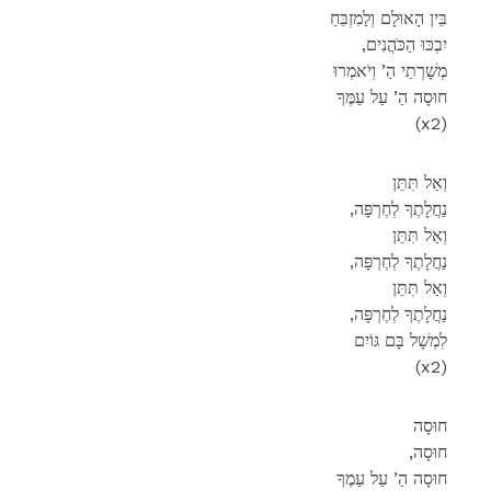
בֵּין הָאוּלָם וְלַמִזְבֵּחַ
,יִבְכּוּ הַכֹּהֲנִים
מְשָׁרְתֵי הַ’ וְיֹאמְרוּ
חוּסָה הַ’ עַל עַמֶּךָ
(x2)
וְאַל תִּתֵּן
,נַחֲלָתֶךָ לְחֶרְפָּה
וְאַל תִּתֵּן
,נַחֲלָתֶךָ לְחֶרְפָּה
וְאַל תִּתֵּן
,נַחֲלָתֶךָ לְחֶרְפָּה
לִמְשָׁל בָּם גּוֹיִם
(x2)
חוּסָה
,חוּסָה
חוּסָה הַ’ עַל עַמֶךָ