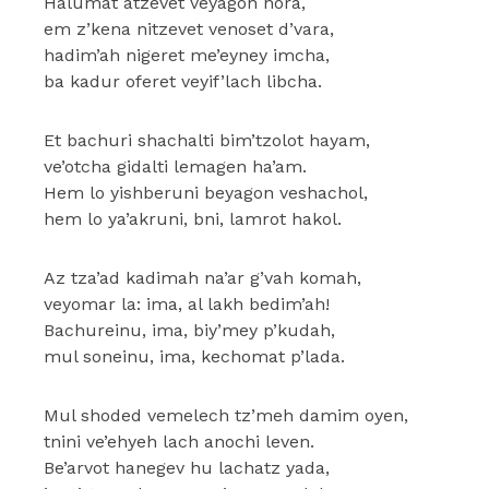
Halumat atzevet veyagon nora,
em z’kena nitzevet venoset d’vara,
hadim’ah nigeret me’eyney imcha,
ba kadur oferet veyif’lach libcha.
Et bachuri shachalti bim’tzolot hayam,
ve’otcha gidalti lemagen ha’am.
Hem lo yishberuni beyagon veshachol,
hem lo ya’akruni, bni, lamrot hakol.
Az tza’ad kadimah na’ar g’vah komah,
veyomar la: ima, al lakh bedim’ah!
Bachureinu, ima, biy’mey p’kudah,
mul soneinu, ima, kechomat p’lada.
Mul shoded vemelech tz’meh damim oyen,
tnini ve’ehyeh lach anochi leven.
Be’arvot hanegev hu lachatz yada,