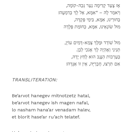
,אָז צָעַד קָדִימָה נַעַר גְּבַהּ-קוֹמָה
!וְיֹאמַר לָהּ – “אִמָּא, אַל לָךְ בְּדִמְעָה
,בַּחוּרֵינוּ, אִמָּא, בִּימֵי פְּקֻדָּה
מוּל שׂוֹנְאֵינוּ, אִמָּא, כְּחוֹמַת פְּלָדָה
,מוּל שׁוֹדֵד וּמֶלֶךְ צְמֵא-דָּמִים עוֹיֵן
.תְּנִינִי וְאֶהְיֶה לָךְ אָנֹכִי לְבֵן
,בְּעַרְבוֹת הַנֶּגֶב הוּא לָחַץ יָדָהּ
!אִם תִּרְצוּ, חֶבְרַיָּה, אֵין זוֹ אַגָּדָה
TRANSLITERATION:
Be’arvot hanegev mitnotzetz hatal,
be’arvot hanegev ish magen nafal,
lo nasham hana’ar venadam halev,
et blorit hase’ar ru’ach telatef.