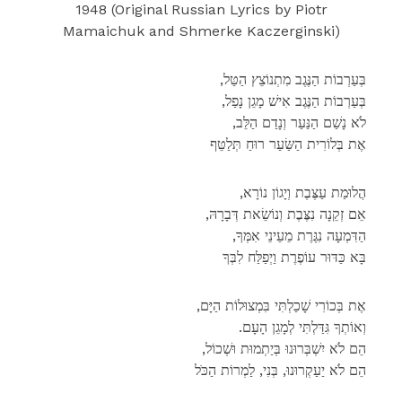
1948 (Original Russian Lyrics by Piotr
Mamaichuk and Shmerke Kaczerginski)
,בְּעַרְבוֹת הַנֶּגֶב מִתְנוֹצֵץ הַטַּל
,בְּעַרְבוֹת הַנֶּגֶב אִישׁ מָגֵן נָפַל
,לֹא נָשַׁם הַנַּעַר וְנָדַם הַלֵּב
אֶת בְּלוֹרִית הַשַּׂעַר רוּחַ תְּלַטֵּף
,הֲלוּמַת עַצֶּבֶת וְיָגוֹן נוֹרָא
,אֵם זְקֵנָה נִצֶּבֶת וְנוֹשֵׂאת דְּבָרָהּ
,הַדִּמְעָה נִגֶּרֶת מֵעֵינֵי אִמְּךָ
בָּא כַּדּוּר עוֹפֶרֶת וַיְפַלַּח לִבְּךָ
,אֶת בְּכוֹרִי שָׁכַלְתִּי בִּמְצוּלוֹת הַיָּם
.וְאוֹתְךָ גִּדַּלְתִּי לְמָגֵן הָעָם
,הֵם לֹא יִשְׁבְּרוּנוּ בְּיַתְמוּת וּשְׁכוֹל
הֵם לֹא יַעַקְרוּנוּ, בְּנִי, לַמְרוֹת הַכֹּל