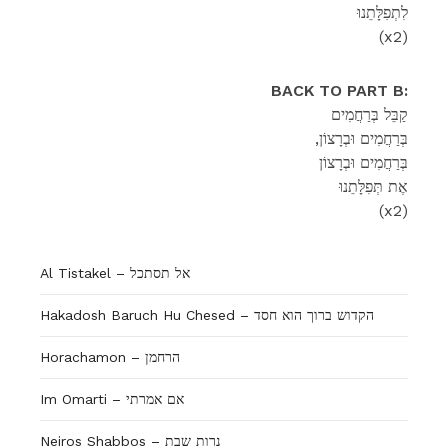
לִתְפִלָּתֵנוּ
(x2)
BACK TO PART B:
קַבֵּל בְּרַחֲמִים
,בְּרַחֲמִים וּבְרָצוֹן
בְּרַחֲמִים וּבְרָצוֹן
אֶת תְּפִלָּתֵנוּ
(x2)
Al Tistakel – אל תסתכל
Hakadosh Baruch Hu Chesed – הקדוש ברוך הוא חסד
Horachamon – הרחמן
Im Omarti – אם אמרתי
Neiros Shabbos – נרות שבת