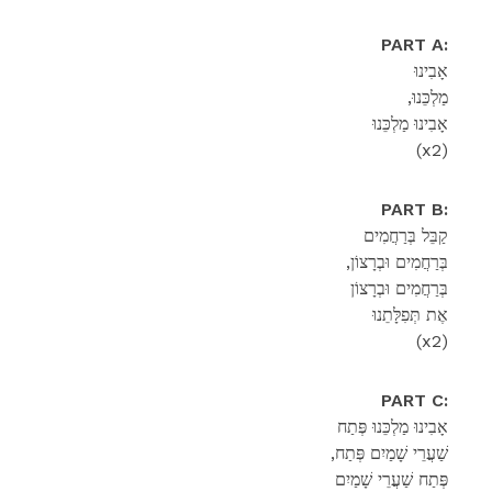
PART A:
אָבִינוּ
,מַלְכֵּנוּ
אָבִינוּ מַלְכֵּנוּ
(x2)
PART B:
קַבֵּל בְּרַחֲמִים
,בְּרַחֲמִים וּבְרָצוֹן
בְּרַחֲמִים וּבְרָצוֹן
אֶת תְּפִלָּתֵנוּ
(x2)
PART C:
אָבִינוּ מַלְכֵּנוּ פְּתַח
,שַׁעֲרֵי שָׁמַיִם פְּתַח
פְּתַח שַׁעֲרֵי שָׁמַיִם