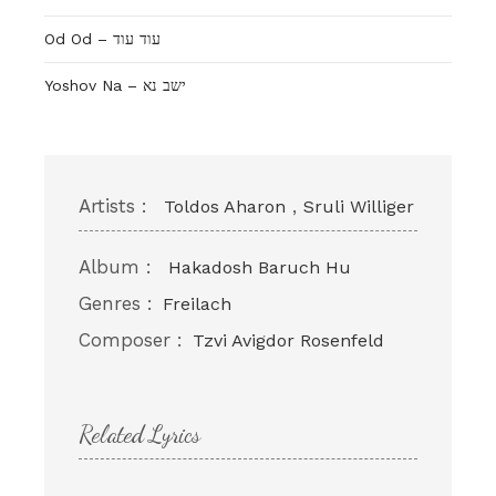
Od Od – עוד עוד
Yoshov Na – ישב נא
Artists :
,
Toldos Aharon
Sruli Williger
Album :
Hakadosh Baruch Hu
Genres :
Freilach
Composer :
Tzvi Avigdor Rosenfeld
Related Lyrics