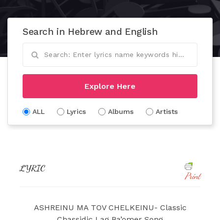
Search in Hebrew and English
Explore Here
ALL
Lyrics
Albums
Artists
LYRIC
Print
ASHREINU MA TOV CHELKEINU- Classic
Chassidic Lag Ba’omer Song