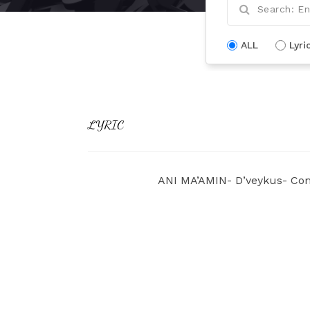
ALL
Lyri
LYRIC
ANI MA’AMIN- D’veykus- Com