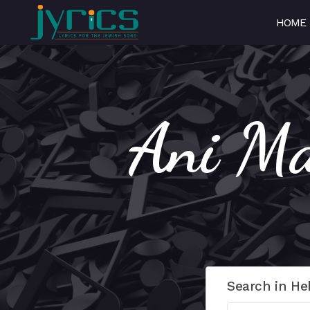
HOME
Search in He