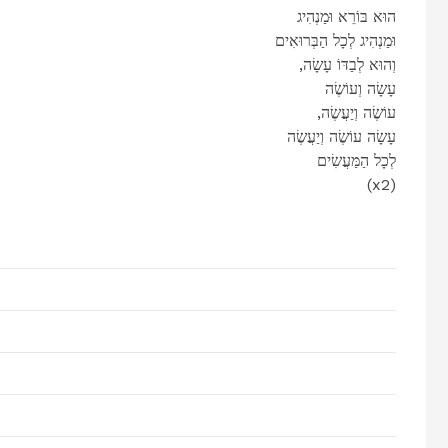
הוּא בּוֹרֵא וּמַנְהִיג
וּמַנְהִיג לְכָל הַבְּרוּאִים
,וְהוּא לְבַדּוֹ עָשָׂה
עָשָׂה וְעוֹשֶׂה
,עוֹשֶׂה וְיַעֲשֶׂה
עָשָׂה עוֹשֶׂה וְיַעֲשֶׂה
לְכָל הַמַּעֲשִׂים
(x2)