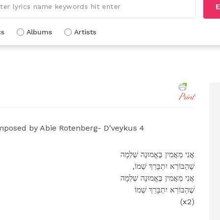
E
cs
Albums
Artists
Print
posed by Abie Rotenberg- D’veykus 4
אֲנִי מַאֲמִין בֶּאֱמוּנָה שְׁלֵמָה
,שֶׁהַבּוֹרֵא יִתְבָּרַךְ שְׁמוֹ
אֲנִי מַאֲמִין בֶּאֱמוּנָה שְׁלֵמָה
שֶׁהַבּוֹרֵא יִתְבָּרַךְ שְׁמוֹ
(x2)