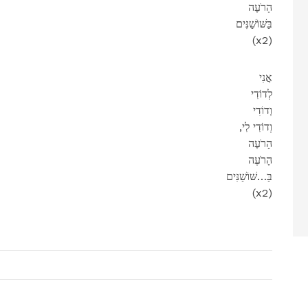
הָרֹעֶה
בַּשּׁוֹשַׁנִּים
(x2)
אֲנִי
לְדוֹדִי
וְדוֹדִי
,וְדוֹדִי לִי
הָרֹעֶה
הָרֹעֶה
בַּ…שּׁוֹשַׁנִּים
(x2)