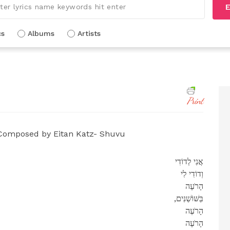
E
cs
Albums
Artists
Print
Composed by Eitan Katz- Shuvu
אֲנִי לְדוֹדִי
וְדוֹדִי לִי
הָרֹעֶה
,בַּשּׁוֹשַׁנִּים
הָרֹעֶה
הָרֹעֶה