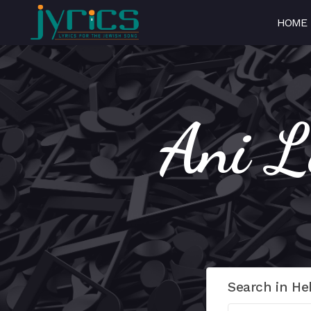
HOME
Search in He