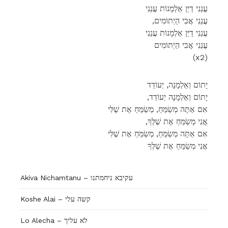
עֲנֵנִי דַיַּן אַלְמָנוֹת עֲנֵנִי
,עֲנֵנִי אֲבִי הַיְתוֹמִים
עֲנֵנִי דַיַּן אַלְמָנוֹת עֲנֵנִי
עֲנֵנִי אֲבִי הַיְתוֹמִים
(x2)
יָתוֹם וְאַלְמָנָה, יְעוֹדֵד
,יָתוֹם וְאַלְמָנָה יְעוֹדֵד
אִם אַתָּה מְשַׂמֵּחַ, מְשַׂמֵּחַ אֶת שֶׁלִּי
,אֲנִי מְשַׂמֵּחַ אֶת שֶׁלְּךָ
אִם אַתָּה מְשַׂמֵּחַ, מְשַׂמֵּחַ אֶת שֶׁלִּי
אֲנִי מְשַׂמֵּחַ אֶת שֶׁלְּךָ
Akiva Nichamtanu – עקיבא ניחמתנו
Koshe Alai – קשה עלי
Lo Alecha – לא עליך