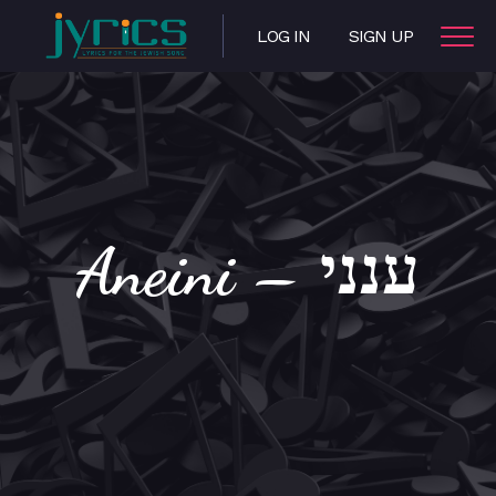
LOG IN
SIGN UP
Aneini – ענני