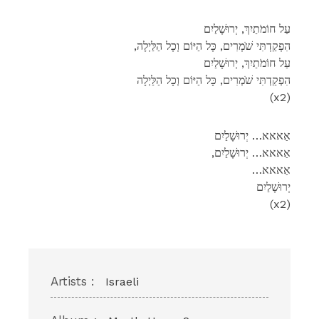
עַל חוֹמֹתַיִךְ, יְרוּשָׁלַיִם
,הִפְקַדְתִּי שֹׁמְרִים, כָּל הַיּוֹם וְכָל הַלַּיְלָה
עַל חוֹמֹתַיִךְ, יְרוּשָׁלַיִם
הִפְקַדְתִּי שֹׁמְרִים, כָּל הַיּוֹם וְכָל הַלַּיְלָה
(x2)
אַאאא… יְרוּשָׁלַיִם
,אַאאא… יְרוּשָׁלַיִם
…אַאאא
יְרוּשָׁלַיִם
(x2)
Artists :
Israeli