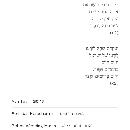
כִּי זוֹכֵר כָּל הַנִּשְׁכָּחוֹת
,אַתָּה הוּא מֵעוֹלָם
וְאֵין וְאֵין שִׁכְחָה
לִפְנֵי כִסֵּא כְבוֹדֶךָ
(x2)
וַעֲקֵדַת יִצְחָק לְזַרְעוֹ
,לְזַרְעוֹ שֶׁל יִשְׂרָאֵל
הַיוֹם הַיוֹם
,בְּרַחֲמִים תִּזְכֹּר
הַיוֹם בְּרַחֲמִים תִּזְכֹּר
(x2)
Ach Tov – אך טוב
Bemidas Horachamim – במידת הרחמים
Bobov Wedding March – באבוב חתונה מארש