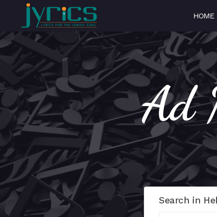
HOME
Search in He