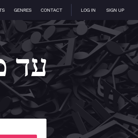
TS
GENRES
CONTACT
LOG IN
SIGN UP
i – עד מתי