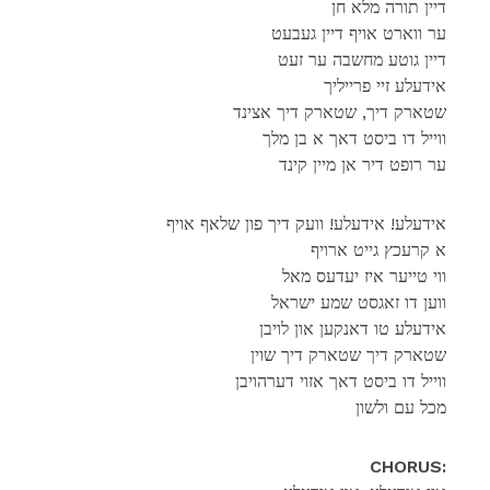
דיין תורה מלא חן
ער ווארט אויף דיין געבעט
דיין גוטע מחשבה ער זעט
אידעלע זיי פרייליך
שטארק דיך, שטארק דיך אצינד
ווייל דו ביסט דאך א בן מלך
ער רופט דיר אן מיין קינד
אידעלע! אידעלע! וועק דיך פון שלאף אויף
א קרעכץ גייט ארויף
ווי טייער איז יעדעס מאל
ווען דו זאגסט שמע ישראל
אידעלע טו דאנקען און לויבן
שטארק דיך שטארק דיך שוין
ווייל דו ביסט דאך אזוי דערהויבן
מכל עם ולשון
CHORUS: