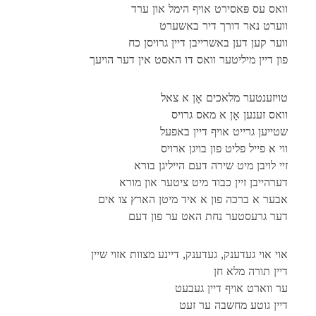
וואס עס פּאסירט אויף הימל און ערד
ווערט נאר דורך דיר באשערט
ווער קען דען באשרייבן דיין גרויסן כח
פון דיין מיליטער וואס דו האסט אין דער הויעך
טויזענטער מלאכים אָן א צאל
וואס זענען אָן א מאס גרויס
שטייען גרייט אויף דיין באפעל
ווי א פייל פליט פון בויגן ארויס
זיי לויבן מיט שירה דעם הייליגן בורא
דערהייבן זיין כבוד מיט ציטער און מורא
אבער א ברכה פון א איד מיטן הארץ צו אים
דער גרעסטער נחת האט ער פון דעם
אוי אוי געדענק, געדענק, דיינע מצוות אזוי שיין
דיין תורה מלא חן
ער ווארט אויף דיין געבעט
דיין גוטע מחשבה ער זעט