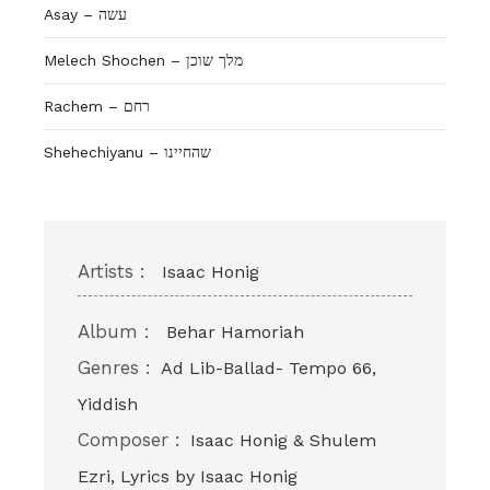
Asay – עשה
Melech Shochen – מלך שוכן
Rachem – רחם
Shehechiyanu – שהחיינו
Artists :
Isaac Honig
Album :
Behar Hamoriah
Genres :
Ad Lib-Ballad- Tempo 66,
Yiddish
Composer :
Isaac Honig & Shulem
Ezri, Lyrics by Isaac Honig