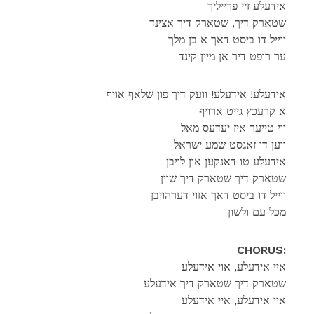
אידעלע זיי פרייליך
שטארק דיך, שטארק דיך אצינד
ווייל דו ביסט דאך א בן מלך
ער רופט דיר אן מיין קינד
אידעלע! אידעלע! וועק דיך פון שלאף אויף
א קרעכץ גייט ארויף
ווי טייער איז יעדעס מאל
ווען דו זאגסט שמע ישראל
אידעלע טו דאנקען און לויבן
שטארק דיך שטארק דיך שוין
ווייל דו ביסט דאך אזוי דערהויבן
מכל עם ולשון
CHORUS:
איי אידעלע, אוי אידעלע
שטארק דיך שטארק דיך אידעלע
איי אידעלע, איי אידעלע