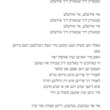
שטארק דיך שטארק דיך אידעלע
אוי אידעלע, איי אידעלע
שטארק דיך שטארק דיך אידעלע
איי אידעלע, איי אידעלע
שטארק דיך שטארק דיך אידעלע
באלד ווען משיח וועט קומען מיר וועלן דערלעבן דעם גרויסן
טאג
וואס מיר ווארטן שוין אזויפיל יאר
ווי בא’חנ’ט ווי באליבט דיין עבודה איז געווען
וועסטו זען דאן אפען און קלאר
לאמיר זיך פרייען מיטן גרויסן בורא
לאמיר זיך פרייען מיט זיין הייליגע תורה
אים דינען יעדע רגע און א יעדע מינוט
מיר גייען שוין אקעגן משיח בן דוד
אוי אוי געדענק, געדענק, דיינע מצוות אזוי שיין