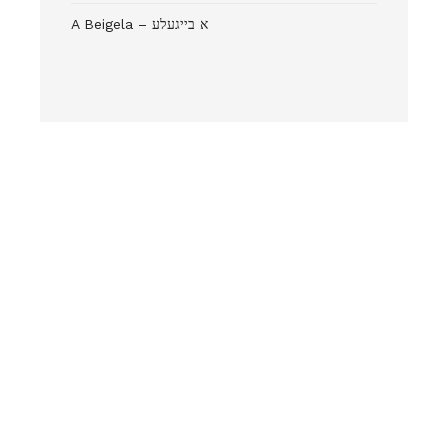
A Beigela – א בייגעלע