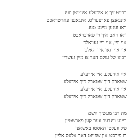
דרייט זיך א אידעלע אינמיטן וועג
אינגאנצן פארצער’ט, אינגאנצן פארטראכט
וואו זענען מיינע טעג
וואו האב איך זיי פארבראכט
אוי וויי, אוי וויי געוואלד
אוי אוי וואו איך האלט
רבונו של עולם הער צו מיין געשריי
איי אידעלע, איי אידעלע
שטארק דיך שטארק דיך אידעלע
איי אידעלע, איי אידעלע
שטארק דיך שטארק דיך אידעלע
מה רבו מעשיך השם
דיינע ווינדער ווער קען פארשטיין
פיל וועלטן האסטו באשאפן
דו פירסט און שפּייזט דאך אלעס אליין