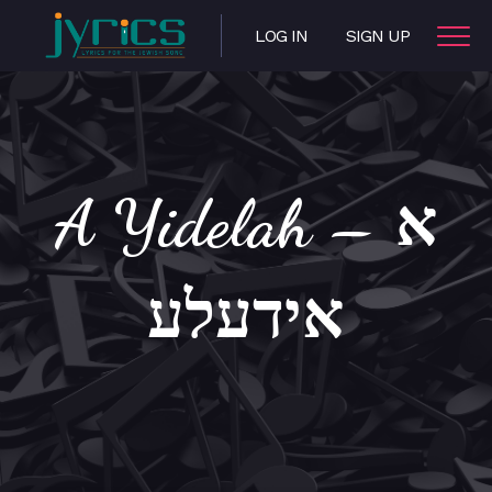
LOG IN
SIGN UP
A Yidelah – א
אידעלע