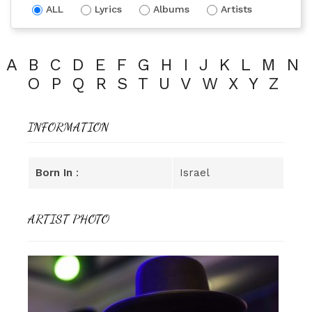
ALL
Lyrics
Albums
Artists
A
B
C
D
E
F
G
H
I
J
K
L
M
N
O
P
Q
R
S
T
U
V
W
X
Y
Z
INFORMATION
Born In
:
Israel
ARTIST PHOTO