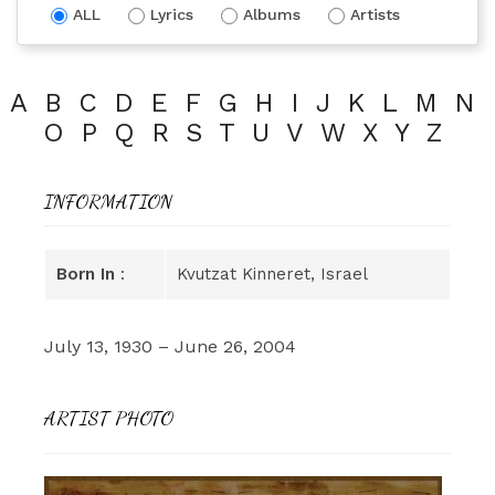
ALL
Lyrics
Albums
Artists
A
B
C
D
E
F
G
H
I
J
K
L
M
N
O
P
Q
R
S
T
U
V
W
X
Y
Z
INFORMATION
Born In
:
Kvutzat Kinneret, Israel
July 13, 1930 – June 26, 2004
ARTIST PHOTO