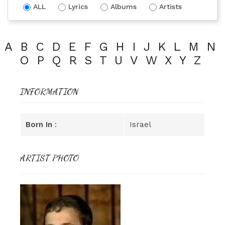
ALL
Lyrics
Albums
Artists
A
B
C
D
E
F
G
H
I
J
K
L
M
N
O
P
Q
R
S
T
U
V
W
X
Y
Z
INFORMATION
Born In
:
Israel
ARTIST PHOTO