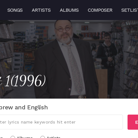
SONGS
ARTISTS
ALBUMS
COMPOSER
SETLIS
t 1(1996)
brew and English
E
cs
Albums
Artists