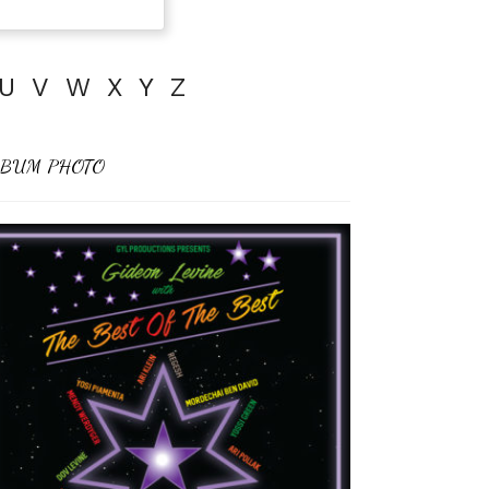
U
V
W
X
Y
Z
BUM PHOTO