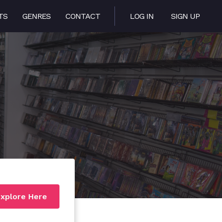
TS
GENRES
CONTACT
LOG IN
SIGN UP
xplore Here