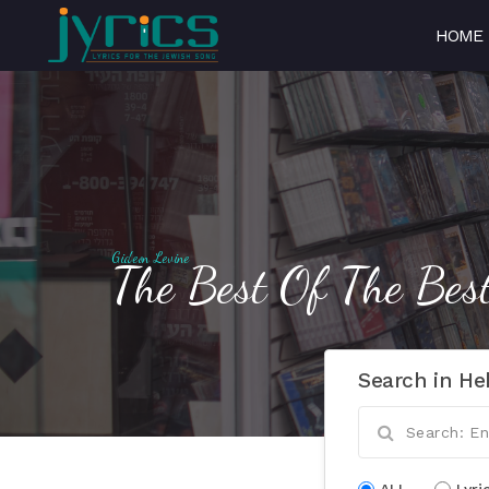
HOME
Gideon Levine
The Best Of The Bes
Search in He
ALL
Lyri