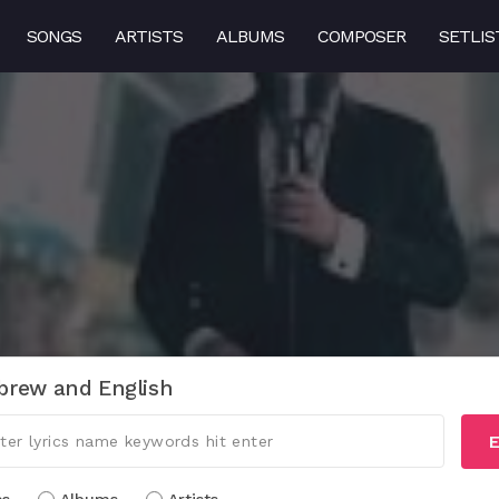
SONGS
ARTISTS
ALBUMS
COMPOSER
SETLIS
brew and English
E
cs
Albums
Artists