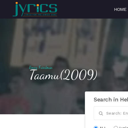
HOME
Benny Friedman
Taamu(2009)
Search in He
ALL
Lyri