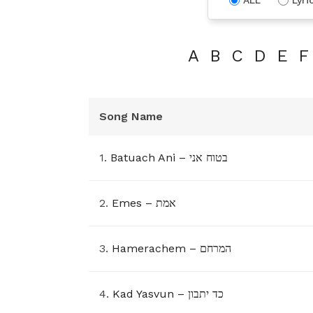
A
B
C
D
E
F
Song Name
1.
Batuach Ani – בטוח אני
2.
Emes – אמת
3.
Hamerachem – המרחם
4.
Kad Yasvun – כד יתבון