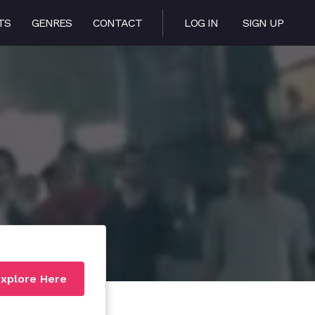
TS
GENRES
CONTACT
LOG IN
SIGN UP
xplore Here