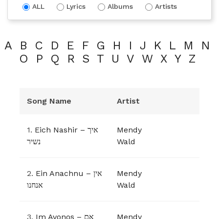
ALL
Lyrics
Albums
Artists
A
B
C
D
E
F
G
H
I
J
K
L
M
N
O
P
Q
R
S
T
U
V
W
X
Y
Z
Song Name
Artist
1.
Eich Nashir – איך
Mendy
נשיר
Wald
2.
Ein Anachnu – אין
Mendy
אנחנו
Wald
3.
Im Avonos – אם
Mendy